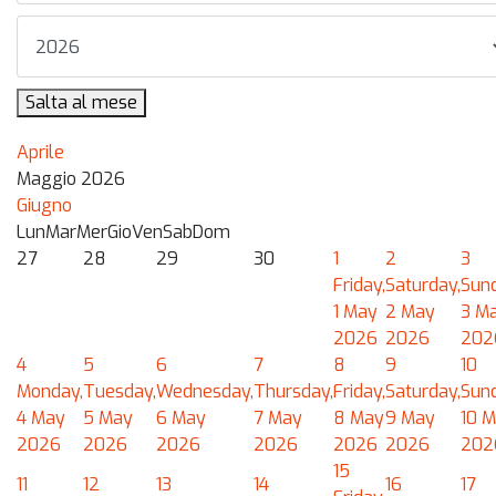
Salta al mese
Aprile
Maggio 2026
Giugno
Lun
Mar
Mer
Gio
Ven
Sab
Dom
27
28
29
30
1
2
3
Friday,
Saturday,
Sund
1 May
2 May
3 M
2026
2026
202
4
5
6
7
8
9
10
Monday,
Tuesday,
Wednesday,
Thursday,
Friday,
Saturday,
Sund
4 May
5 May
6 May
7 May
8 May
9 May
10 
2026
2026
2026
2026
2026
2026
202
15
11
12
13
14
16
17