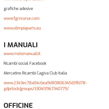
grafiche adesive
www.fgmcorse.com
www.olimpiaparts.eu
I MANUALI
www.motomanuali.it
Ricambi social Facebook
Mercatino Ricambi Cagiva Club Italia
www.2343ec78a04c6ea9d80806345d31fd78-
gdprlock/groups/330413967340775/
OFFICINE